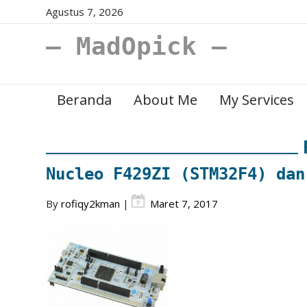
Agustus 7, 2026
– MadOpick –
Beranda
About Me
My Services
Nucleo F429ZI (STM32F4) dan
By
rofiqy2kman
|
Maret 7, 2017