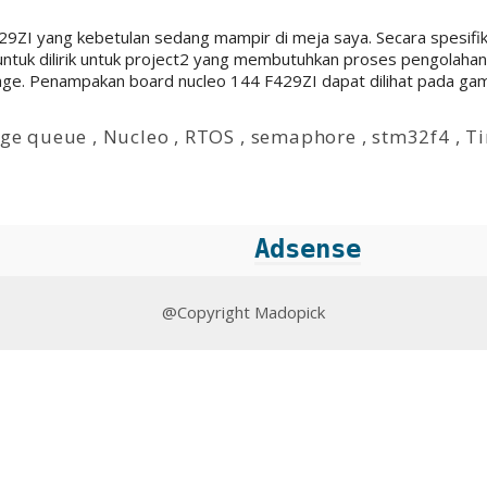
429ZI yang kebetulan sedang mampir di meja saya. Secara spesifik
ntuk dilirik untuk project2 yang membutuhkan proses pengolahan y
. Penampakan board nucleo 144 F429ZI dapat dilihat pada ga
ge queue
,
Nucleo
,
RTOS
,
semaphore
,
stm32f4
,
T
Adsense
@Copyright Madopick