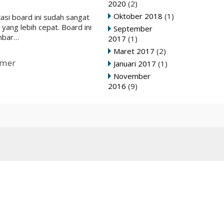
2020
(2)
Oktober 2018
(1)
asi board ini sudah sangat
ang lebih cepat. Board ini
September
mbar…
2017
(1)
Maret 2017
(2)
imer
Januari 2017
(1)
November
2016
(9)