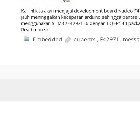
Kali ini kita akan menjajal development board Nucleo F
jauh meninggalkan kecepatan arduino sehingga pantas u
menggunakan STM32F429ZIT6 dengan LQFP144 package
Read more »
Embedded
cubemx
,
F429ZI
,
messa