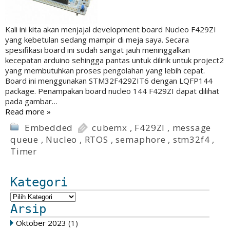
Kali ini kita akan menjajal development board Nucleo F429ZI
yang kebetulan sedang mampir di meja saya. Secara
spesifikasi board ini sudah sangat jauh meninggalkan
kecepatan arduino sehingga pantas untuk dilirik untuk project2
yang membutuhkan proses pengolahan yang lebih cepat.
Board ini menggunakan STM32F429ZIT6 dengan LQFP144
package. Penampakan board nucleo 144 F429ZI dapat dilihat
pada gambar…
Read more »
Embedded
cubemx
,
F429ZI
,
message
queue
,
Nucleo
,
RTOS
,
semaphore
,
stm32f4
,
Timer
Kategori
Arsip
Oktober 2023
(1)