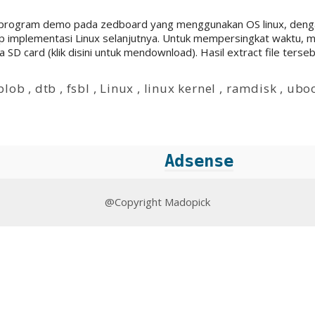
kat program demo pada zedboard yang menggunakan OS linux, de
p implementasi Linux selanjutnya. Untuk mempersingkat waktu, m
 card (klik disini untuk mendownload). Hasil extract file terseb
 blob
,
dtb
,
fsbl
,
Linux
,
linux kernel
,
ramdisk
,
ubo
Adsense
@Copyright Madopick