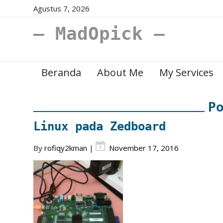
Agustus 7, 2026
– MadOpick –
Beranda
About Me
My Services
P
Linux pada Zedboard
By
rofiqy2kman
|
November 17, 2016