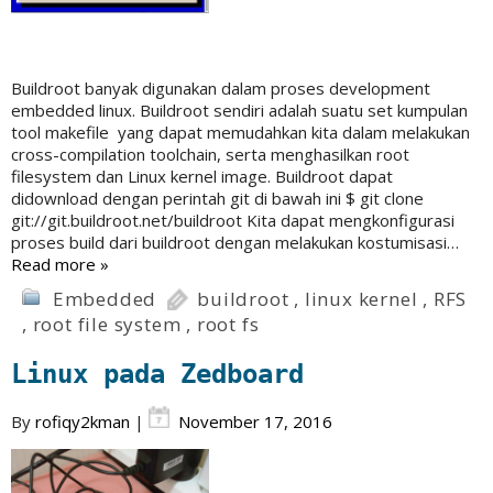
Buildroot banyak digunakan dalam proses development
embedded linux. Buildroot sendiri adalah suatu set kumpulan
tool makefile yang dapat memudahkan kita dalam melakukan
cross-compilation toolchain, serta menghasilkan root
filesystem dan Linux kernel image. Buildroot dapat
didownload dengan perintah git di bawah ini $ git clone
git://git.buildroot.net/buildroot Kita dapat mengkonfigurasi
proses build dari buildroot dengan melakukan kostumisasi…
Read more »
Embedded
buildroot
,
linux kernel
,
RFS
,
root file system
,
root fs
Linux pada Zedboard
By
rofiqy2kman
|
November 17, 2016