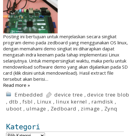
Posting ini bertujuan untuk menjelaskan secara singkat
program demo pada zedboard yang menggunakan OS linux,
dengan memahami demo singkat ini diharapkan dapat
mengasah indra keenam pada tahap implementasi Linux
selanjutnya. Untuk mempersingkat waktu, maka perlu untuk
mendownload software demo yang akan dijalankan pada SD
card (klik disini untuk mendownload). Hasil extract file
tersebut akan berisi…
Read more »
Embedded
device tree
,
device tree blob
,
dtb
,
fsbl
,
Linux
,
linux kernel
,
ramdisk
,
uboot
,
uImage
,
Zedboard
,
zimage
,
Zynq
Kategori