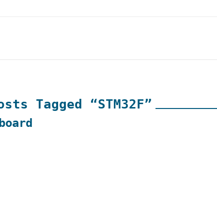
osts Tagged “STM32F”
board