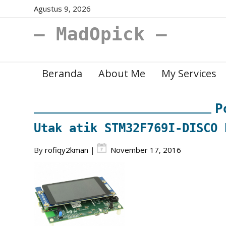
Agustus 9, 2026
– MadOpick –
Beranda
About Me
My Services
P
Utak atik STM32F769I-DISCO 
By
rofiqy2kman
|
November 17, 2016