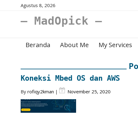
Agustus 8, 2026
– MadOpick –
Beranda
About Me
My Services
P
Koneksi Mbed OS dan AWS
By
rofiqy2kman
|
November 25, 2020