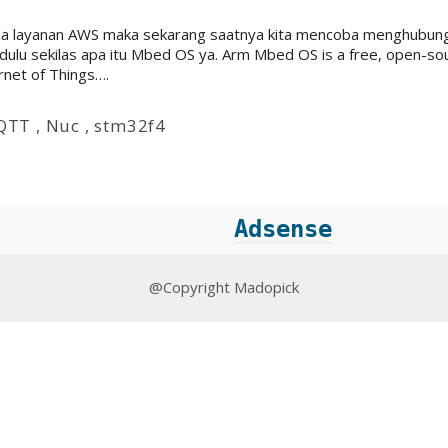
 pada layanan AWS maka sekarang saatnya kita mencoba menghubu
dulu sekilas apa itu Mbed OS ya. Arm Mbed OS is a free, open-
ernet of Things….
QTT
,
Nuc
,
stm32f4
Adsense
@Copyright Madopick